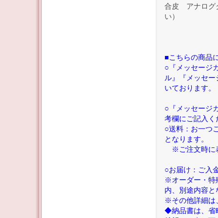
合皮 アナログ
い）
■こちらの商品
○『メッセージ
ル』『メッセー
いております。
○『メッセージ
考欄にご記入く
○送料：お一つ
となります。
※ご注文時に表示
○お届け：ご入
※オーダー・特
内、別途内容と
※その他詳細は
◆納品書は、省