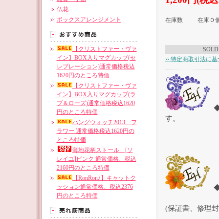
仏花
ボックスアレンジメント
在庫数
在庫０個
【クリストファー・ヴァ
SOLD
イン】BOX入りマグカップ(セ
›› 特定商取引法に基
レブレーション)通常価格税込
1620円のところ特価
【クリストファー・ヴァ
イン】BOX入りマグカップ(ラ
ブ＆ローズ)通常価格税込1620
円のところ特価
す。
ハングウォッチ2013 フ
ラワー 通常価格税込1620円の
ところ特価
薄地花柄ストール [ソ
レイユ]ピンク 通常価格、税込
2160円のところ特価
【RonRon♪】キャットク
ッション通常価格、税込2376
円のところ特価
(保証書、修理