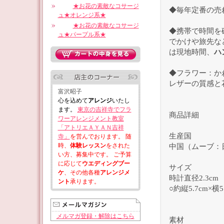
★お花の素敵なコサージ
◆毎年定番の売
ュ★オレンジ系★
★お花の素敵なコサージ
◆携帯で時間を
ュ★パープル系★
でかけや旅先な
は現地時間、
ハ
◆フラワー：か
レザーの質感と
富沢昭子
心を込めて
アレンジ
いたし
ます。
東京の吉祥寺でフラ
商品詳細
ワーアレンジメント教室
「アトリエＡＹＡＮ吉祥
生産国
寺」
を営んでおります。 随
時、
体験レッスン
をされた
中国（ムーブ：
い方、募集中です。 ご予算
に応じて
ウエディングブー
サイズ
ケ
、その他各種
アレンジメ
時計直径2.3cm
ント
承ります。
○約縦5.7cm×横5
メルマガ登録・解除はこちら
素材