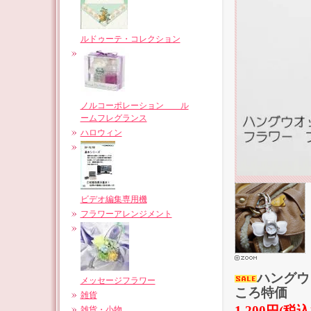
ルドゥーテ・コレクション
ノルコーポレーション ル
ームフレグランス
ハロウィン
ビデオ編集専用機
フラワーアレンジメント
ハングウ
メッセージフラワー
ころ特価
雑貨
1,200円(税込
雑貨・小物