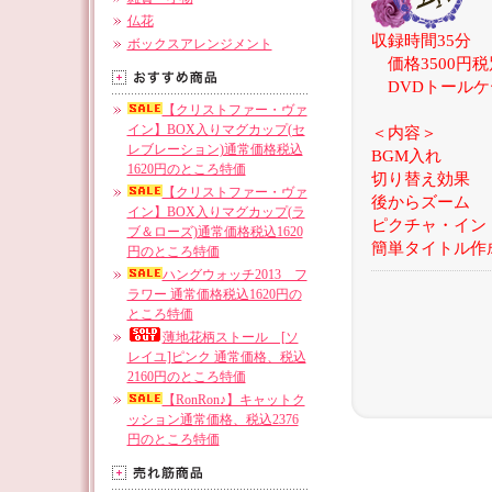
仏花
収録時間35分
ボックスアレンジメント
価格3500円
DVDトールケ
【クリストファー・ヴァ
イン】BOX入りマグカップ(セ
＜内容＞
レブレーション)通常価格税込
BGM入れ
1620円のところ特価
切り替え効果
【クリストファー・ヴァ
後からズーム
イン】BOX入りマグカップ(ラ
ピクチャ・イン
ブ＆ローズ)通常価格税込1620
簡単タイトル作
円のところ特価
ハングウォッチ2013 フ
ラワー 通常価格税込1620円の
ところ特価
薄地花柄ストール [ソ
レイユ]ピンク 通常価格、税込
2160円のところ特価
【RonRon♪】キャットク
ッション通常価格、税込2376
円のところ特価