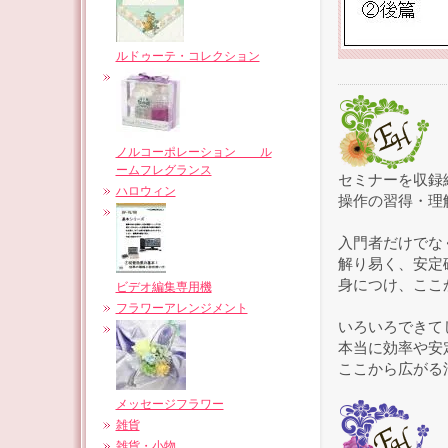
ルドゥーテ・コレクション
ノルコーポレーション ル
ームフレグランス
セミナーを収録
ハロウィン
操作の習得・理
入門者だけでな
解り易く、安定
身につけ、ここ
ビデオ編集専用機
フラワーアレンジメント
いろいろできて
本当に効率や安
ここから広がる
メッセージフラワー
雑貨
雑貨・小物