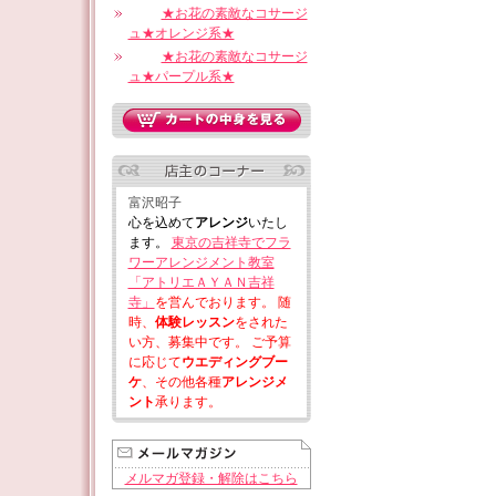
★お花の素敵なコサージ
ュ★オレンジ系★
★お花の素敵なコサージ
ュ★パープル系★
富沢昭子
心を込めて
アレンジ
いたし
ます。
東京の吉祥寺でフラ
ワーアレンジメント教室
「アトリエＡＹＡＮ吉祥
寺」
を営んでおります。 随
時、
体験レッスン
をされた
い方、募集中です。 ご予算
に応じて
ウエディングブー
ケ
、その他各種
アレンジメ
ント
承ります。
メルマガ登録・解除はこちら